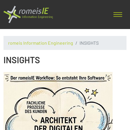
romeis Information Engineering
INSIGHTS
INSIGHTS