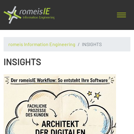
romeis Information Engineering
INSIGHTS
INSIGHTS