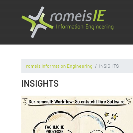
romeis Information Engineering
INSIGHTS
INSIGHTS