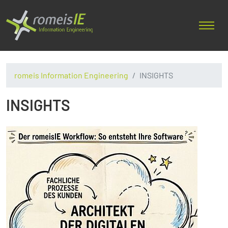
romeis Information Engineering
INSIGHTS
INSIGHTS