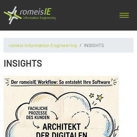
romeis Information Engineering
INSIGHTS
INSIGHTS