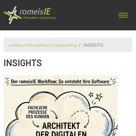
romeis Information Engineering
INSIGHTS
INSIGHTS