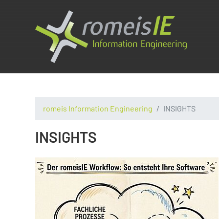
romeis Information Engineering
INSIGHTS
INSIGHTS