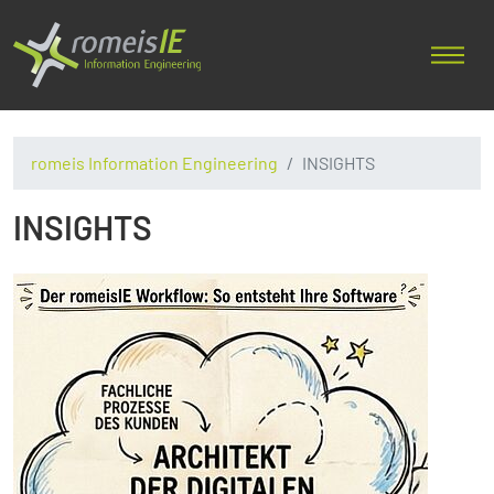
romeis Information Engineering
INSIGHTS
INSIGHTS