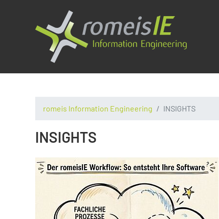
romeis Information Engineering
INSIGHTS
INSIGHTS