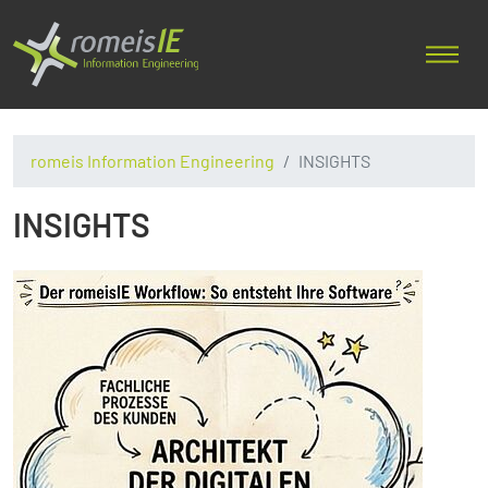
romeis Information Engineering
INSIGHTS
INSIGHTS