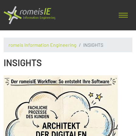
romeis Information Engineering
INSIGHTS
INSIGHTS