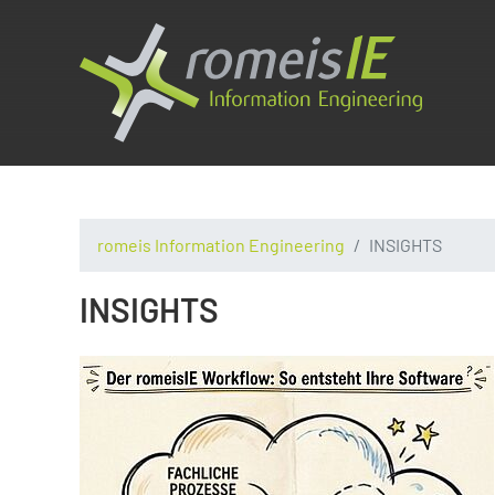
romeis Information Engineering
INSIGHTS
INSIGHTS