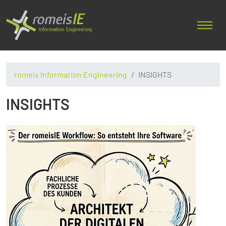
romeis Information Engineering
INSIGHTS
INSIGHTS