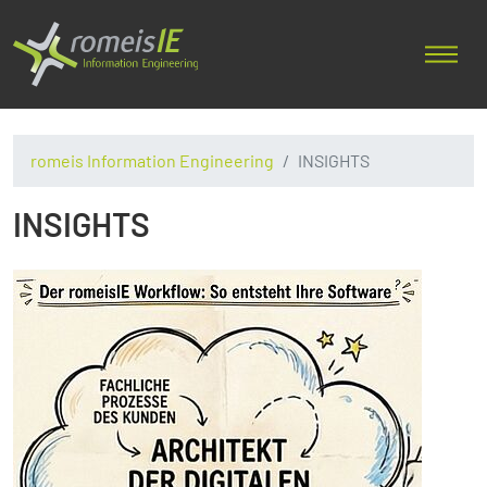
romeis Information Engineering
INSIGHTS
INSIGHTS