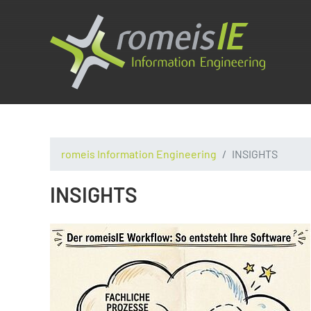
romeis Information Engineering
INSIGHTS
INSIGHTS