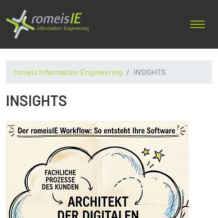
romeis Information Engineering
INSIGHTS
INSIGHTS