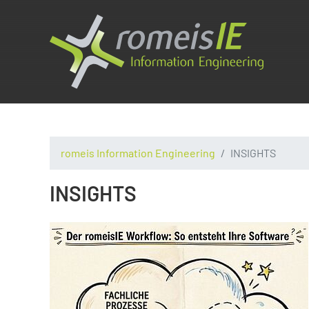
romeis Information Engineering
INSIGHTS
INSIGHTS