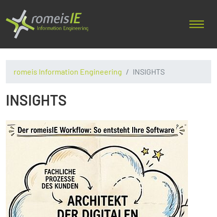
romeis Information Engineering
INSIGHTS
INSIGHTS