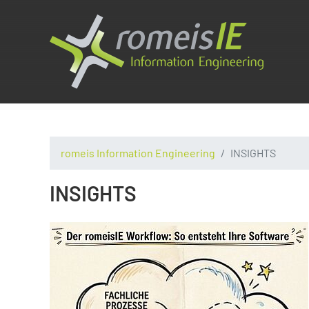
romeis Information Engineering
INSIGHTS
INSIGHTS