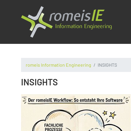
romeis Information Engineering
INSIGHTS
INSIGHTS