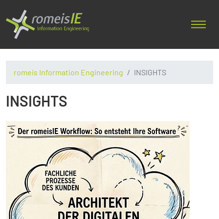
romeis Information Engineering
INSIGHTS
INSIGHTS