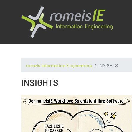
romeis Information Engineering
INSIGHTS
INSIGHTS