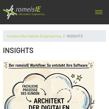
romeis Information Engineering
INSIGHTS
INSIGHTS