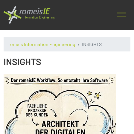
romeis Information Engineering
INSIGHTS
INSIGHTS