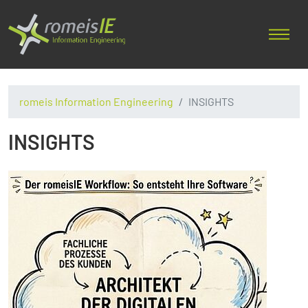
romeis Information Engineering
INSIGHTS
INSIGHTS