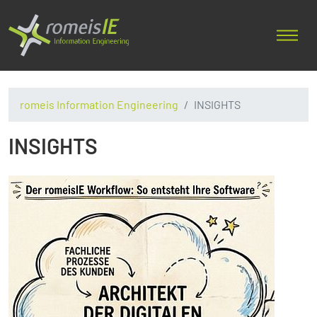
romeis Information Engineering
INSIGHTS
INSIGHTS