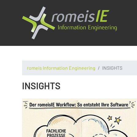
romeis Information Engineering
INSIGHTS
INSIGHTS