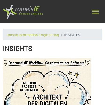
romeis Information Engineering
INSIGHTS
INSIGHTS