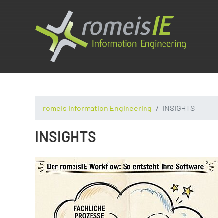
romeis Information Engineering
INSIGHTS
INSIGHTS