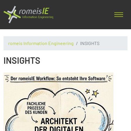
romeis Information Engineering
INSIGHTS
INSIGHTS